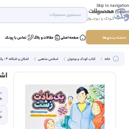
Skip to navigation
محصولات
Skip to main content
کـودک و نـوجــوان
دستــه بنـــدی‌ها
صفحه اصلی
مقالات و بلاگ
تماس با پونک
خانه
کتاب کودک و نوجوان
اسلامی مذهبی
اشکان و اشکانه ۴ : یک عادت زشت
اشکان
نا
به
ان
خش