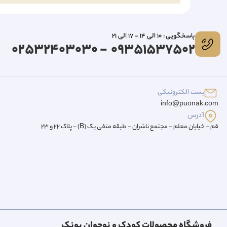
پاسخگویی : 10 الی 14 - 17 الی 21
09351537502 - 02532403030
پست الکترونیکی
info@puonak.com
آدرس
قم - خیابان معلم - مجتمع ناشران - طبقه منفی یک (B) - پلاک 22 و 23
فروشگاه محصولات کودک و نوجوان پونک