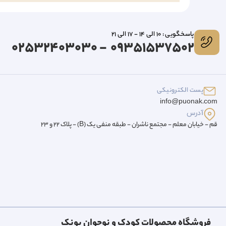
پاسخگویی : 10 الی 14 - 17 الی 21
09351537502 - 02532403030
پست الکترونیکی
info@puonak.com
آدرس
قم - خیابان معلم - مجتمع ناشران - طبقه منفی یک (B) - پلاک 22 و 23
فروشگاه محصولات کودک و نوجوان پونک