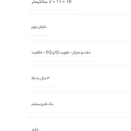
18 × 11 × 2 سانتیمتر
شایان تویز
دقت و تمرکز – تقویت IQ و EQ – خلاقیت
3 سال به بالا
یک نفر و بیشتر
دارد