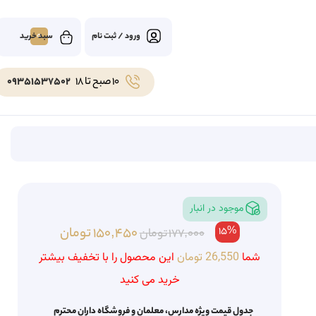
0
ورود / ثبت نام
10 صبح تا 18
09351537502
موجود در انبار
15%
150,450
تومان
177,000
تومان
شما
26,550
تومان
این محصول را با تخفیف بیشتر
خرید می کنید
جدول قیمت ویژه مدارس، معلمان و فروشگاه داران محترم