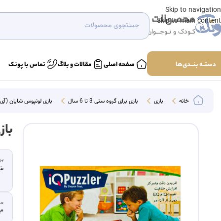
Skip to navigation
محصولات
Skip to main content
کـودک و نـوجــوان
دستــه بنـــدی‌ها
صفحه اصلی
مقالات و بلاگ
تماس با پونک
خانه
بازی
بازی برای گروه سنی 3 تا 6 سال
بازی لونپوس شایان (آی ک
باز
بر
شا
مخ
3 سال به با