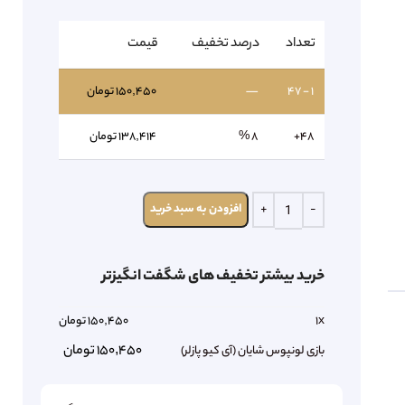
تعداد
درصد تخفیف
قیمت
1 - 47
—
۱۵۰,۴۵۰
تومان
48+
8 %
۱۳۸,۴۱۴
تومان
افزودن به سبد خرید
خرید بیشتر تخفیف های شگفت انگیزتر
x
1
150,450
تومان
150,450
تومان
بازی لونپوس شایان (آی کیو پازلر)