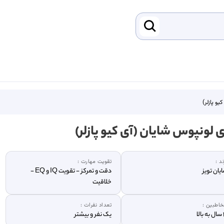
یو پازلر)
ی لونپوس شایان (آی کیو پازلر)
ند :
تقویت مهارت :
یان تویز
دقت و تمرکز - تقویت IQ و EQ -
خلاقیت
اطبین :
تعداد نفرات :
لا
یک نفر و بیشتر