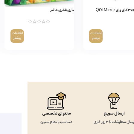
روبیک آینه ۳×۳ کای وای QiYi Mirror
بازی فکری جالیز
اطلاعات
اطلاعات
بیشتر
بیشتر
ارسال سریع
محتوای تخصصی
رسال سفارشات تا 3 روز کاری
متناسب با تمام سنین