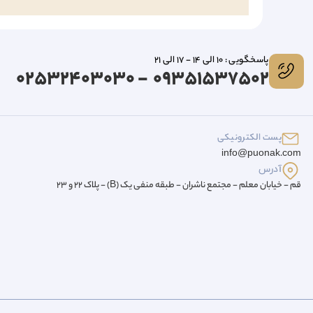
پاسخگویی : 10 الی 14 - 17 الی 21
09351537502 - 02532403030
پست الکترونیکی
info@puonak.com
آدرس
قم - خیابان معلم - مجتمع ناشران - طبقه منفی یک (B) - پلاک 22 و 23