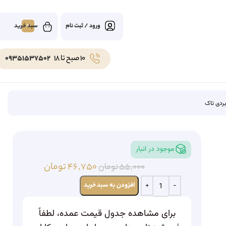
0
ورود / ثبت نام
10 صبح تا 18
09351537502
ردی تاک
موجود در انبار
۴۶,۷۵۰
تومان
۵۵,۰۰۰
تومان
افزودن به سبد خرید
برای مشاهده جدول قیمت عمده، لطفاً