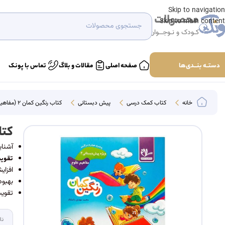
Skip to navigation
محصولات
Skip to main content
کـودک و نـوجــوان
دستــه بنـــدی‌ها
صفحه اصلی
مقالات و بلاگ
تماس با پونک
خانه
کتاب‌ کمک درسی
پیش دبستانی
کتاب رنگین کمان ۲ (مفاهیم علوم) سلام
کتاب ر
آشنای
تقوی
افزا
بهبو
تقوی
نا