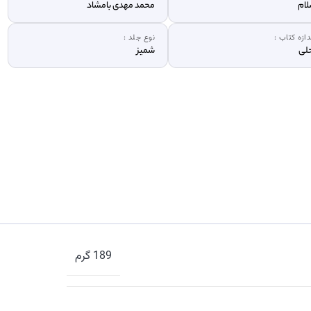
ام
محمد مهدی بامشاد
دازه کتاب :
نوع جلد :
لی
شمیز
189 گرم