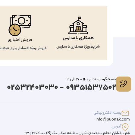
همکاری با مدارس
فروش اعتباری
شرایط ویژه همکاری با مدارس
فروش ویژه اقساطی برای فرهنگ
پاسخگویی : 10 الی 14 - 17 الی 21
09351537502 - 02532403030
پست الکترونیکی
info@puonak.com
آدرس
قم - خیابان معلم - مجتمع ناشران - طبقه منفی یک (B) - پلاک 22 و 23