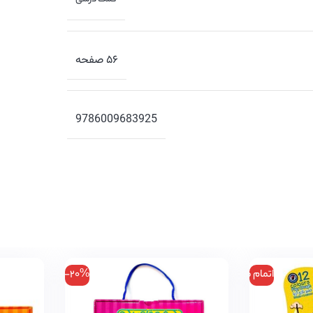
۵۶ صفحه
9786009683925
اتمام موجودی
-20%