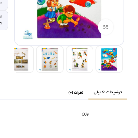
سل
ان
رح
بزرگنمایی تصویر
توضیحات تکمیلی
نظرات (0)
وزن