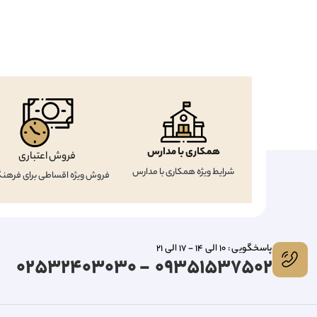
همکاری با مدارس
فروش اعتباری
شرایط ویژه همکاری با مدارس
فروش ویژه اقساطی برای فرهنگ
پاسخگویی : 10 الی 14 - 17 الی 21
09351537502 - 02532403030