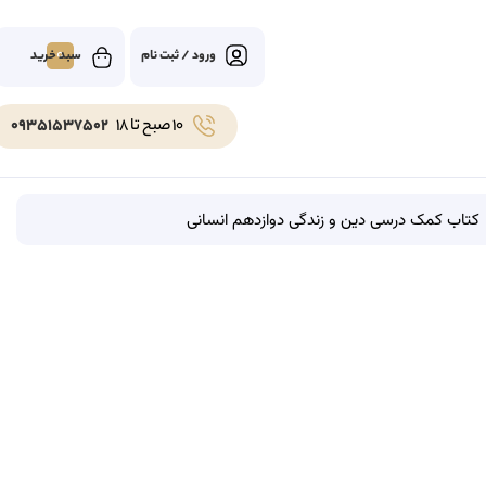
0
ورود / ثبت نام
10 صبح تا 18
09351537502
کتاب کمک درسی دین و زندگی دوازدهم انسانی