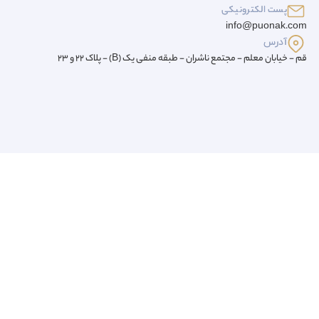
پست الکترونیکی
info@puonak.com
آدرس
قم - خیابان معلم - مجتمع ناشران - طبقه منفی یک (B) - پلاک 22 و 23
فروشگاه محصولات کودک و نوجوان پونک
ایده پونک در سال ۱۳۸۵ کاشته شد. ایده که با هدف رشد و اعتلای بیش 
نهال پونک در سال ۱۳۹۲ به ثمر نشست و با تأسیس اولین فروشگاه تخصصی کودک و نوجوان میوه داد.