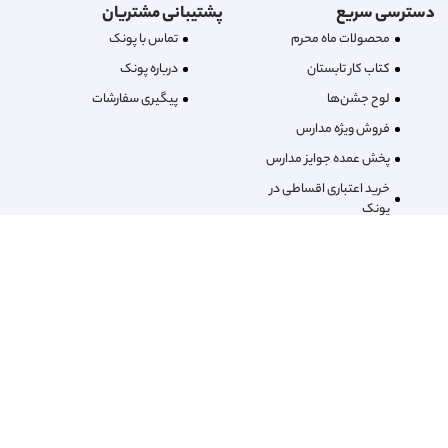
دسترسی سریع
پشتیبانی مشتریان
محصولات ماه محرم
تماس با پونک
کتاب کار تابستان
درباره‌ پونک
لوح جشن‌ها
پیگیری سفارشات
فروش ویژه مدارس
پخش عمده جوایز مدارس
خرید اعتباری اقساطی در
پونک
از پیش کودکان و نوجوانان این مرز و بوم شکل گرفت. با کسب مجوز انتشارات پونک جوانه زدیم و عینیت یا