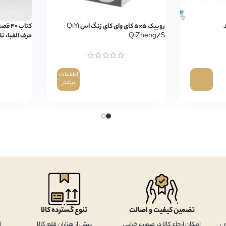
روبیک ۵×۵ کای وای کای زنگ اس QiYi
QiZheng/S
حرف الفبا، تق
اطلاعات
بیشتر
تضمین کیفیت و اصالت
تنوع گسترده کالا
امکان ارجاع کالا در صورت خرابی
بیش از هزاران قلم کالا
ا