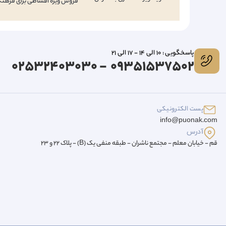
فروش ویژه اقساطی برای فرهنگ
پاسخگویی : 10 الی 14 - 17 الی 21
09351537502 - 02532403030
پست الکترونیکی
info@puonak.com
آدرس
قم - خیابان معلم - مجتمع ناشران - طبقه منفی یک (B) - پلاک 22 و 23