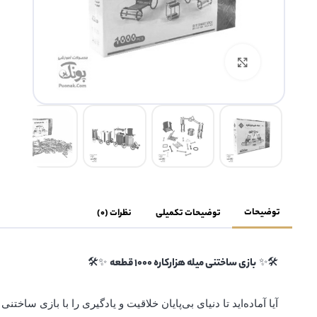
بزرگنمایی تصویر
توضیحات
توضیحات تکمیلی
نظرات (0)
✨🛠️
🛠️✨
بازی ساختنی میله هزارکاره 1000 قطعه