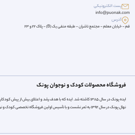
پست الکترونیکی
info@puonak.com
آدرس
قم - خیابان معلم - مجتمع ناشران - طبقه منفی یک (B) - پلاک 22 و 23
فروشگاه محصولات کودک و نوجوان پونک
ایده پونک در سال ۱۳۸۵ کاشته شد. ایده که با هدف رشد و اعتلای بیش 
نهال پونک در سال ۱۳۹۲ به ثمر نشست و با تأسیس اولین فروشگاه تخصصی کودک و نوجوان میوه داد.