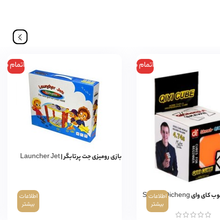
اتمام موجودی
اتمام مو
بازی رومیزی جت پرتابگر | Launcher Jet
ای Skewb Qicheng
اطلاعات
اطلاعات
بیشتر
بیشتر