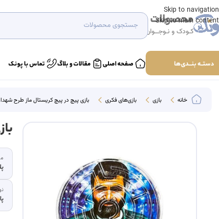
Skip to navigation
محصولات
Skip to main content
کـودک و نـوجــوان
دستــه بنـــدی‌ها
صفحه اصلی
مقالات و بلاگ
تماس با پونک
خانه
بازی
بازی‌های فکری
بازی پیچ در پیچ کریستال ماز طرح شهدا
باز
ما
پل
نو
پا