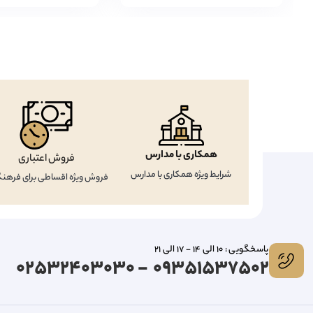
همکاری با مدارس
فروش اعتباری
شرایط ویژه همکاری با مدارس
فروش ویژه اقساطی برای فرهنگ
پاسخگویی : 10 الی 14 - 17 الی 21
09351537502 - 02532403030