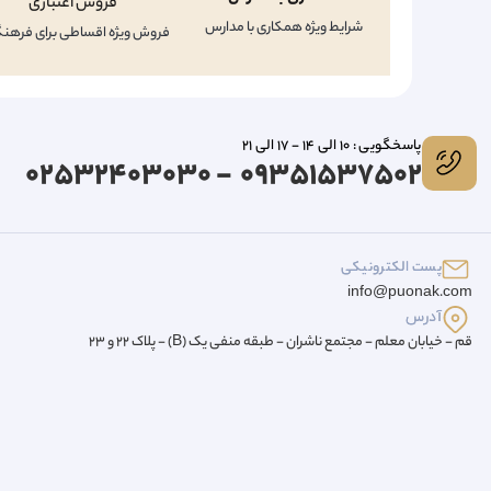
فروش اعتباری
شرایط ویژه همکاری با مدارس
فروش ویژه اقساطی برای فرهنگ
پاسخگویی : 10 الی 14 - 17 الی 21
09351537502 - 02532403030
پست الکترونیکی
info@puonak.com
آدرس
قم - خیابان معلم - مجتمع ناشران - طبقه منفی یک (B) - پلاک 22 و 23