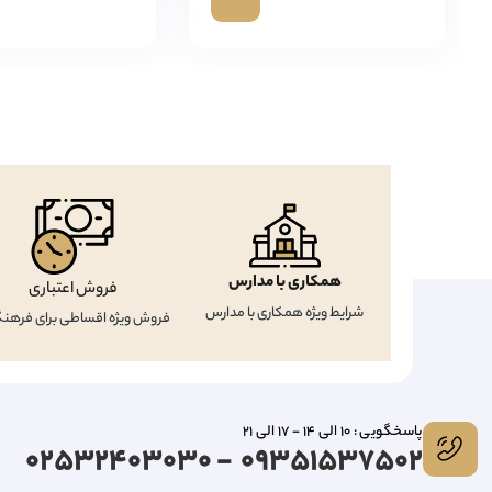
همکاری با مدارس
فروش اعتباری
شرایط ویژه همکاری با مدارس
فروش ویژه اقساطی برای فرهنگ
پاسخگویی : 10 الی 14 - 17 الی 21
09351537502 - 02532403030