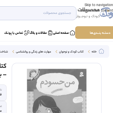
Skip to navigation
محصولات
Skip to main content
کـودک و نـوجــوان
دستــه بنـــدی‌ها
صفحه اصلی
مقالات و بلاگ
تماس با پونک
خانه
کتاب کودک و نوجوان
مهارت های زندگی و روانشناسی
شناخت
– ب
نا
قد
تص
ما