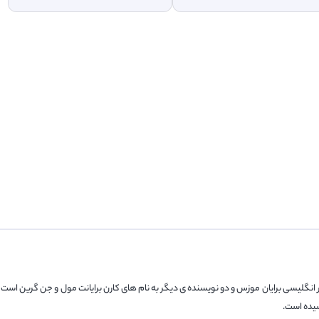
انگلیسی برایان موزس و دو نویسنده ی دیگر به نام های کارن برایانت مول و جن گرین است