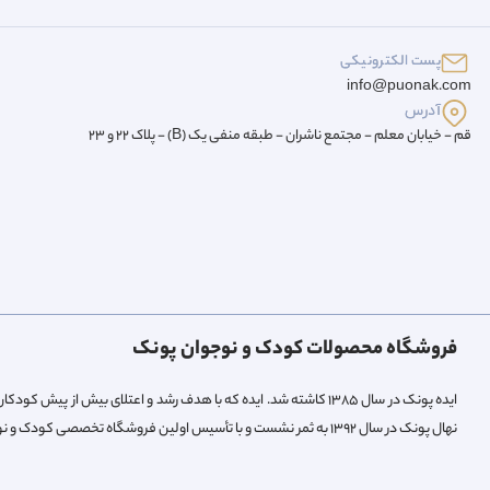
پست الکترونیکی
info@puonak.com
آدرس
قم - خیابان معلم - مجتمع ناشران - طبقه منفی یک (B) - پلاک 22 و 23
فروشگاه محصولات کودک و نوجوان پونک
ایده پونک در سال ۱۳۸۵ کاشته شد. ایده که با هدف رشد و اعتلای بیش 
نهال پونک در سال ۱۳۹۲ به ثمر نشست و با تأسیس اولین فروشگاه تخصصی کودک و نوجوان میوه داد.