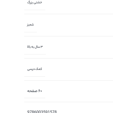
خشتی بزرگ
شمیز
3 سال به بالا
کمک درسی
۶۰ صفحه
9786003591578