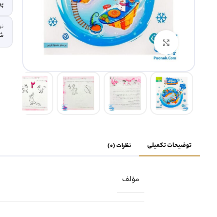
پر
نو
شم
بزرگنمایی تصویر
توضیحات تکمیلی
نظرات (0)
مؤلف