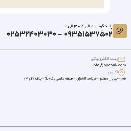
پاسخگویی : 10 الی 14 - 17 الی 21
09351537502 - 02532403030
پست الکترونیکی
info@puonak.com
آدرس
قم - خیابان معلم - مجتمع ناشران - طبقه منفی یک (B) - پلاک 22 و 23