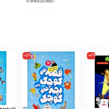
9789642024667
-5%
-10%
کتاب قصه های کوچک ۱۰ آق