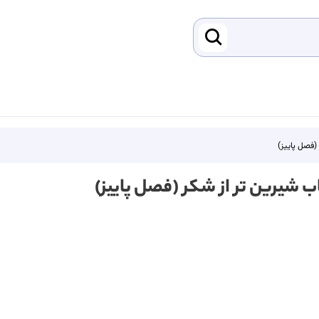
(فصل پاییز)
ب شیرین تر از شکر (فصل پاییز)