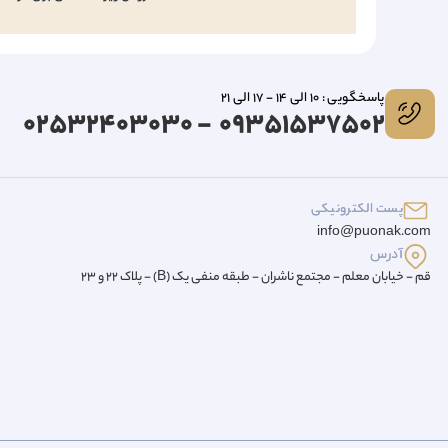
پاسخگویی : 10 الی 14 - 17 الی 21
09351537502 - 02532403030
پست الکترونیکی
info@puonak.com
آدرس
قم - خیابان معلم - مجتمع ناشران - طبقه منفی یک (B) - پلاک 22 و 23