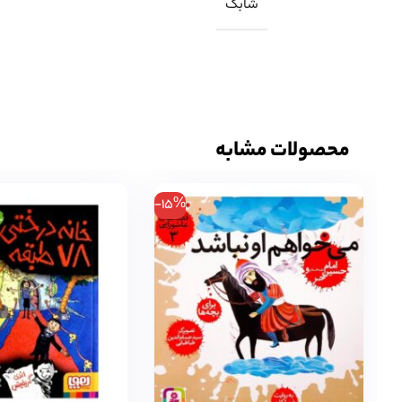
شابک
محصولات مشابه
-15%