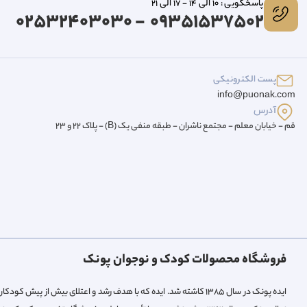
پاسخگویی : 10 الی 14 - 17 الی 21
09351537502 - 02532403030
پست الکترونیکی
info@puonak.com
آدرس
قم - خیابان معلم - مجتمع ناشران - طبقه منفی یک (B) - پلاک 22 و 23
فروشگاه محصولات کودک و نوجوان پونک
ایده پونک در سال ۱۳۸۵ کاشته شد. ایده که با هدف رشد و اعتلای بیش 