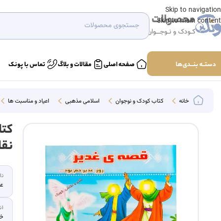
Skip to navigation
محصولات
Skip to main content
کـودک و نـوجــوان
دستــه بنـــدی‌ها
صفحه اصلی
مقالات و بلاگ
تماس با پونک
خانه
کتاب کودک و نوجوان
اسلامی مذهبی
اعیاد و مناسبت ها
کتا
نقا
نا
عت
ان
خ