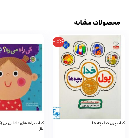
محصولات مشابه
-15%
کتاب پول خدا بچه ها
کتاب ترانه های ماما نی نی (
بلا)