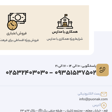
همکاری با مدارس
فروش اعتباری
شرایط ویژه همکاری با مدارس
فروش ویژه اقساطی برای فرهنگ
پاسخگویی : 10 الی 14 - 17 الی 21
09351537502 - 02532403030
پست الکترونیکی
info@puonak.com
آدرس
قم - خیابان معلم - مجتمع ناشران - طبقه منفی یک (B) - پلاک 22 و 23