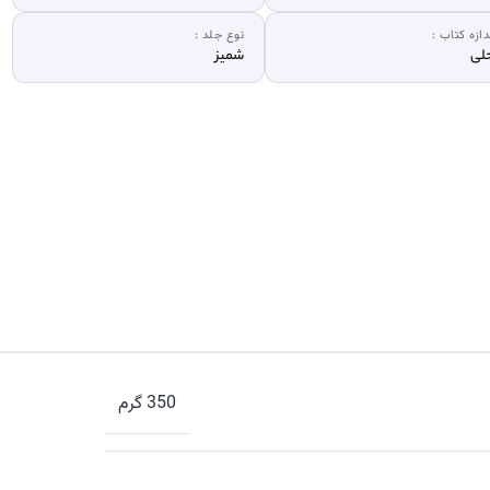
دازه کتاب :
نوع جلد :
لی
شمیز
350 گرم