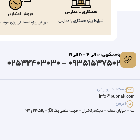
همکاری با مدارس
فروش اعتباری
شرایط ویژه همکاری با مدارس
فروش ویژه اقساطی برای فرهنگ
پاسخگویی : 10 الی 14 - 17 الی 21
09351537502 - 02532403030
پست الکترونیکی
info@puonak.com
آدرس
قم - خیابان معلم - مجتمع ناشران - طبقه منفی یک (B) - پلاک 22 و 23