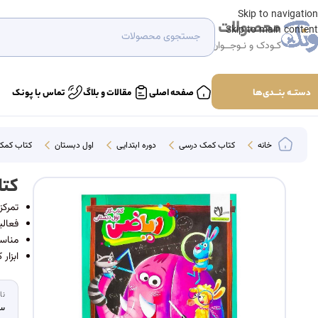
Skip to navigation
محصولات
Skip to main content
کـودک و نـوجــوان
دستــه بنـــدی‌ها
صفحه اصلی
مقالات و بلاگ
تماس با پونک
خانه
کتاب‌ کمک درسی
دوره ابتدایی
اول دبستان
کتاب کمک
کتا
تمرکز
فعالی
منا
ابزار
نا
سل