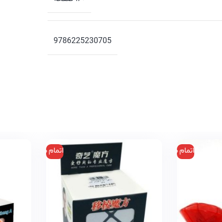
9786225230705
اتمام موجودی
اتمام موجودی