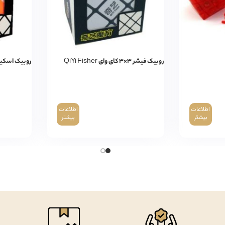
روبیک فیشر ۳×۳ کای وای QiYi Fisher
روبیک اسکیوب کای و
اطلاعات
اطلاعات
بیشتر
بیشتر