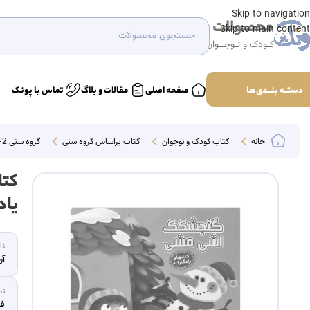
Skip to navigation
محصولات
Skip to main content
کـودک و نـوجــوان
دستــه بنـــدی‌ها
صفحه اصلی
مقالات و بلاگ
تماس با پونک
خانه
کتاب کودک و نوجوان
کتاب براساس گروه سنی
گروه سنی 2-4
کتا
یاد
نا
آر
تص
فر