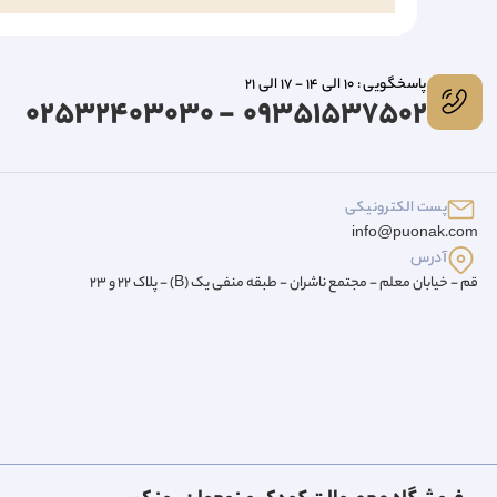
پاسخگویی : 10 الی 14 - 17 الی 21
09351537502 - 02532403030
پست الکترونیکی
info@puonak.com
آدرس
قم - خیابان معلم - مجتمع ناشران - طبقه منفی یک (B) - پلاک 22 و 23