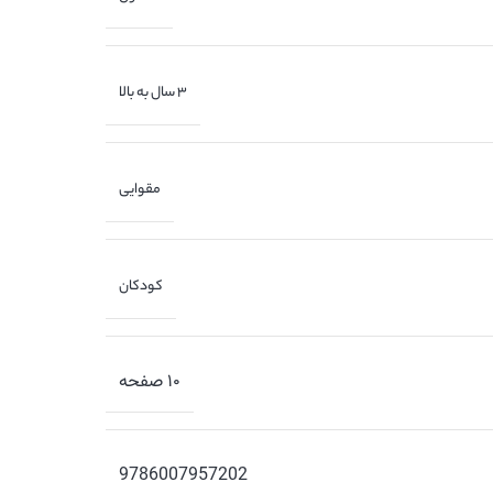
3 سال به بالا
مقوایی
کودکان
۱۰ صفحه
9786007957202