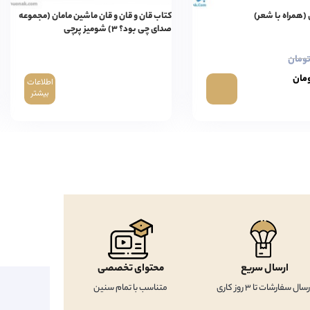
(همراه با شعر)
کتاب قان و قان و قان ماشین مامان (مجموعه
صدای چی بود؟ ۳) شومیز پرچی
ومان
مان
اطلاعات
بیشتر
ارسال سریع
محتوای تخصصی
رسال سفارشات تا 3 روز کاری
متناسب با تمام سنین