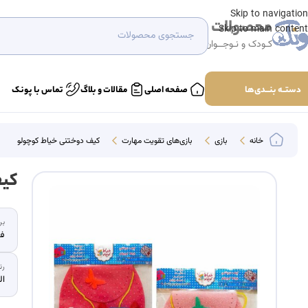
Skip to navigation
محصولات
Skip to main content
کـودک و نـوجــوان
دستــه بنـــدی‌ها
صفحه اصلی
مقالات و بلاگ
تماس با پونک
خانه
بازی
بازی‌های تقویت مهارت‌
کیف دوختنی خیاط کوچولو
کیف
بر
فک
رن
ال