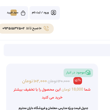
0
ورود / ثبت نام
10 صبح تا 18
09351537502
موجود در انبار
15%
102,000
تومان
120,000
تومان
شما
18,000
تومان
این محصول را با تخفیف بیشتر
خرید می کنید
جدول قیمت ویژه مدارس، معلمان و فروشگاه داران محترم