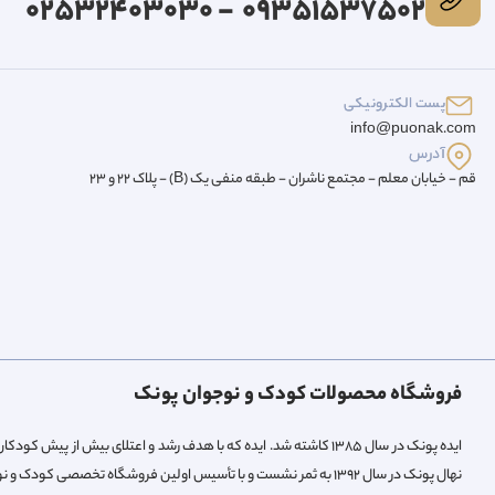
09351537502 - 02532403030
پست الکترونیکی
info@puonak.com
آدرس
قم - خیابان معلم - مجتمع ناشران - طبقه منفی یک (B) - پلاک 22 و 23
فروشگاه محصولات کودک و نوجوان پونک
ایده پونک در سال ۱۳۸۵ کاشته شد. ایده که با هدف رشد و اعتلای بیش 
نهال پونک در سال ۱۳۹۲ به ثمر نشست و با تأسیس اولین فروشگاه تخصصی کودک و نوجوان میوه داد.