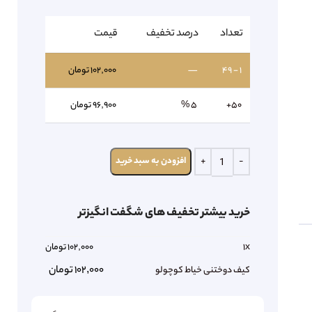
تعداد
درصد تخفیف
قیمت
1 - 49
—
۱۰۲,۰۰۰
تومان
50+
5 %
۹۶,۹۰۰
تومان
افزودن به سبد خرید
خرید بیشتر تخفیف های شگفت انگیزتر
x
1
102,000
تومان
102,000
تومان
کیف دوختنی خیاط کوچولو