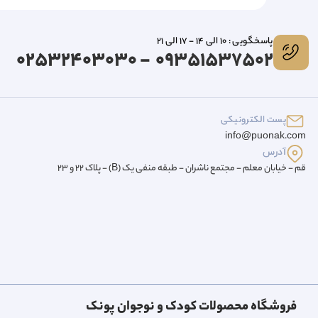
پاسخگویی : 10 الی 14 - 17 الی 21
09351537502 - 02532403030
پست الکترونیکی
info@puonak.com
آدرس
قم - خیابان معلم - مجتمع ناشران - طبقه منفی یک (B) - پلاک 22 و 23
فروشگاه محصولات کودک و نوجوان پونک