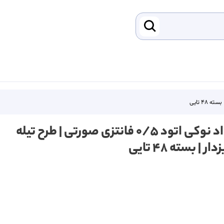
مداد نوکی اتود ۰/۵ فانتزی صورتی | طرح تیله
ار | بسته ۴۸ تایی