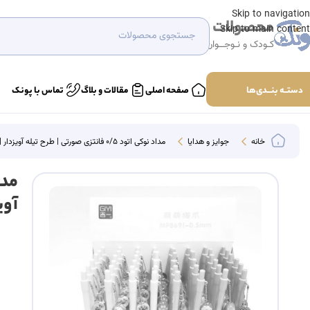
Skip to navigation
محصولات
Skip to main content
کـودک و نـوجــوان
دستــه بنـــدی‌ها
صفحه اصلی
مقالات و بلاگ
تماس با پونک
خانه
جوایز و هدایا
مداد نوکی اتود ۰/۵ فانتزی صورتی | طرح تیله آویزدار | بسته ۴۸ تایی
آویزد