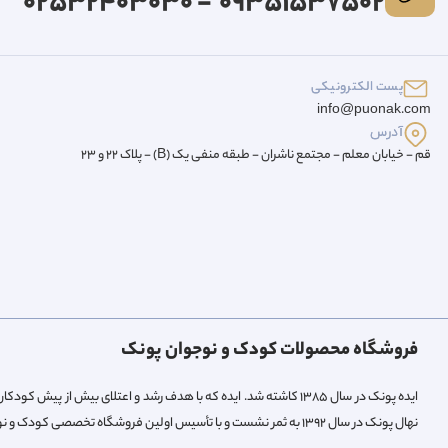
09351537502 - 02532403030
پست الکترونیکی
info@puonak.com
آدرس
قم - خیابان معلم - مجتمع ناشران - طبقه منفی یک (B) - پلاک 22 و 23
فروشگاه محصولات کودک و نوجوان پونک
ایده پونک در سال ۱۳۸۵ کاشته شد. ایده که با هدف رشد و اعتلای بیش 
نهال پونک در سال ۱۳۹۲ به ثمر نشست و با تأسیس اولین فروشگاه تخصصی کودک و نوجوان میوه داد.