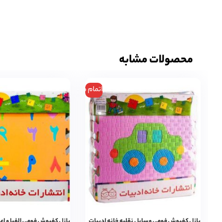
محصولات مشابه
اتمام موجودی
پازل کفپوش فومی وسایل نقلیه خانه ادبیات
پازل کفپوش فومی الفبا و اع