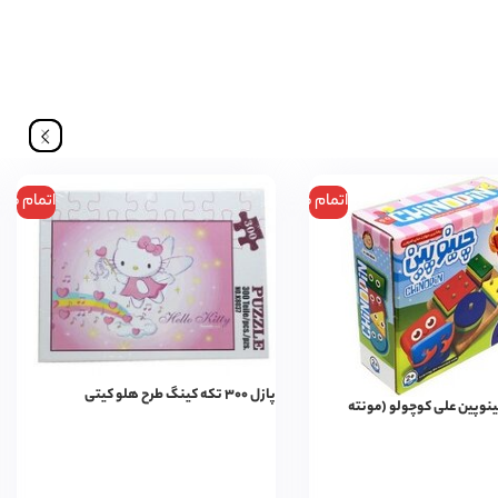
اتمام موجودی
اتمام مو
پازل ۳۰۰ تکه کینگ طرح هلو کیتی
نوپین علی کوچولو (مونته