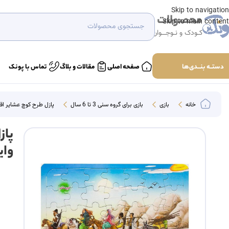
Skip to navigation
محصولات
Skip to main content
کـودک و نـوجــوان
دستــه بنـــدی‌ها
صفحه اصلی
مقالات و بلاگ
تماس با پونک
خانه
بازی
بازی برای گروه سنی 3 تا 6 سال
پازل طرح کوچ عشایر اقو
پاز
وای