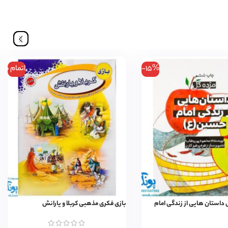
-15%
اتمام مو
 داستان هایی از زندگی امام
بازی فکری مذهبی کربلا و یارانش