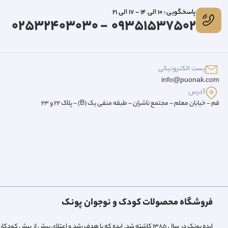
پاسخگویی : 10 الی 14 - 17 الی 21
09351537502 - 02532403030
پست الکترونیکی
info@puonak.com
آدرس
قم - خیابان معلم - مجتمع ناشران - طبقه منفی یک (B) - پلاک 22 و 23
فروشگاه محصولات کودک و نوجوان پونک
ایده پونک در سال ۱۳۸۵ کاشته شد. ایده که با هدف رشد و اعتلای بیش 