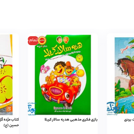
اتمام موجودی
 بردی
بازی فکری مذهبی هدیه سالار کربلا
کتاب مژده گل
حسین (ع)