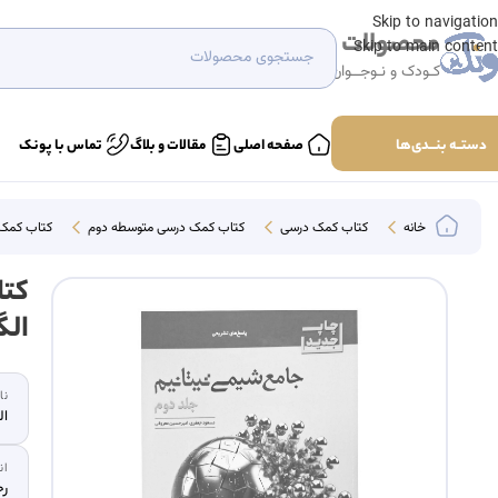
Skip to navigation
محصولات
Skip to main content
کـودک و نـوجــوان
دستــه بنـــدی‌ها
صفحه اصلی
مقالات و بلاگ
تماس با پونک
خانه
کتاب‌ کمک درسی
کتاب کمک درسی متوسطه دوم
کتاب کمک
کتا
الگ
نا
ال
ان
رح