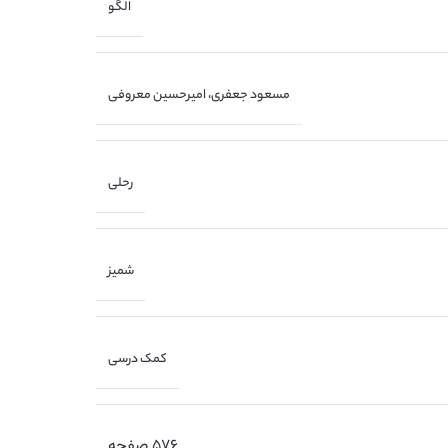
الگو
مسعود جعفری، امیرحسین معروفی
رحلی
شمیز
کمک درسی
۵۷۶ صفحه