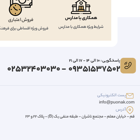
همکاری با مدارس
فروش اعتباری
شرایط ویژه همکاری با مدارس
فروش ویژه اقساطی برای فرهنگ
پاسخگویی : 10 الی 14 - 17 الی 21
09351537502 - 02532403030
پست الکترونیکی
info@puonak.com
آدرس
قم - خیابان معلم - مجتمع ناشران - طبقه منفی یک (B) - پلاک 22 و 23