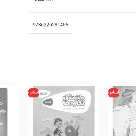
9786225281455
اتمام موجودی
اتمام موجودی