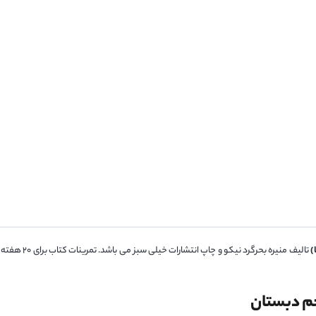
تالیف منیره بحرگرد نیکو و چاپ انتشارات خیلی سبز می باشد. تمرینات کتاب برای 20 هفته