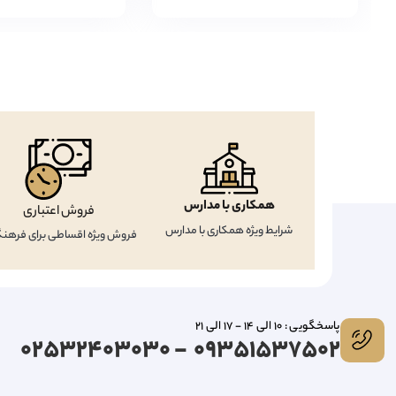
همکاری با مدارس
فروش اعتباری
شرایط ویژه همکاری با مدارس
فروش ویژه اقساطی برای فرهنگ
پاسخگویی : 10 الی 14 - 17 الی 21
09351537502 - 02532403030