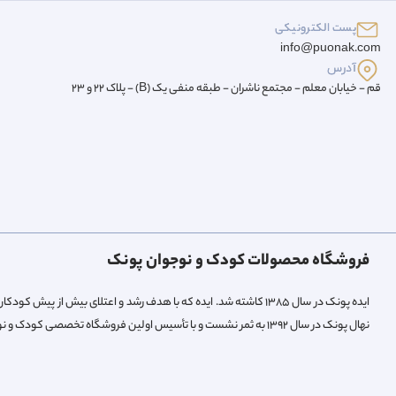
پست الکترونیکی
info@puonak.com
آدرس
قم - خیابان معلم - مجتمع ناشران - طبقه منفی یک (B) - پلاک 22 و 23
فروشگاه محصولات کودک و نوجوان پونک
ایده پونک در سال ۱۳۸۵ کاشته شد. ایده که با هدف رشد و اعتلای بیش 
نهال پونک در سال ۱۳۹۲ به ثمر نشست و با تأسیس اولین فروشگاه تخصصی کودک و نوجوان میوه داد.