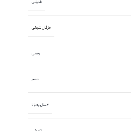
قدیانی
مژگان شیخی
رقعی
شمیز
6 سال به بالا
تاریخی