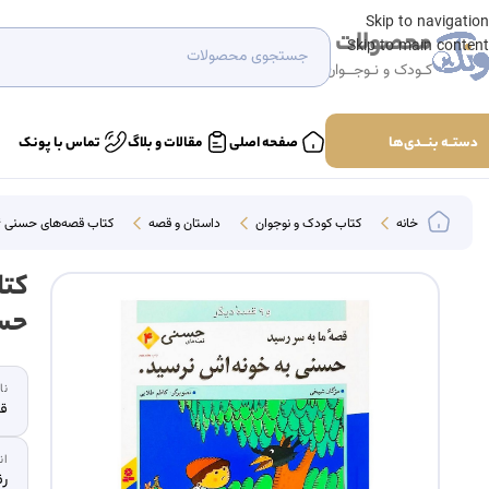
Skip to navigation
محصولات
Skip to main content
کـودک و نـوجــوان
دستــه بنـــدی‌ها
صفحه اصلی
مقالات و بلاگ
تماس با پونک
خانه
کتاب کودک و نوجوان
داستان و قصه
کتاب قصه‌های حسنی ۴ قصه‌ی ما به سر رسید حسنی به خونه‌اش نرسید و ۹ قصه دیگر
حسنی
نا
قد
ان
ر