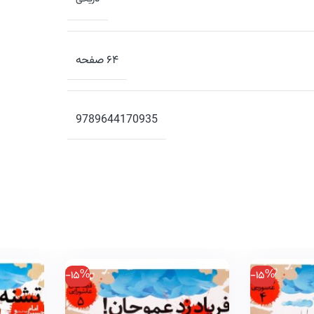
۶۴ صفحه
9789644170935
-15%
-15%