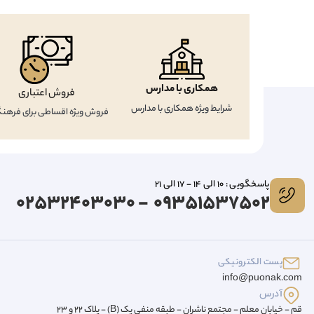
همکاری با مدارس
فروش اعتباری
شرایط ویژه همکاری با مدارس
فروش ویژه اقساطی برای فرهنگ
پاسخگویی : 10 الی 14 - 17 الی 21
09351537502 - 02532403030
پست الکترونیکی
info@puonak.com
آدرس
قم - خیابان معلم - مجتمع ناشران - طبقه منفی یک (B) - پلاک 22 و 23