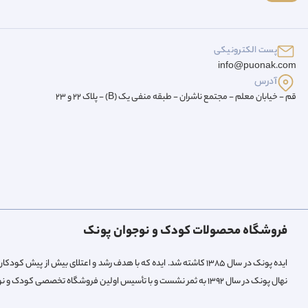
پست الکترونیکی
info@puonak.com
آدرس
قم - خیابان معلم - مجتمع ناشران - طبقه منفی یک (B) - پلاک 22 و 23
فروشگاه محصولات کودک و نوجوان پونک
ایده پونک در سال ۱۳۸۵ کاشته شد. ایده که با هدف رشد و اعتلای بیش 
نهال پونک در سال ۱۳۹۲ به ثمر نشست و با تأسیس اولین فروشگاه تخصصی کودک و نوجوان میوه داد.