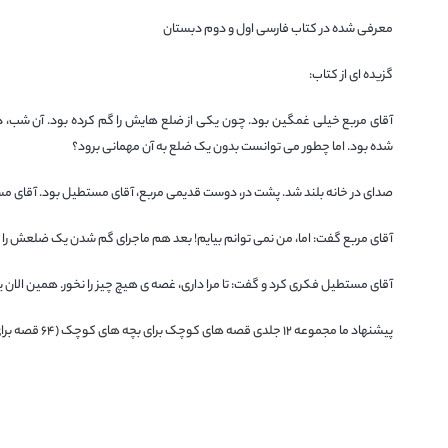
معرفی شده در کتاب فارسی اول و دوم دبستان
گزیده ای از کتاب:
آقای مربع خیلی غمگین بود. چون یکی از ضلع هایش را گم کرده بود. آن شب، در
شده بود. اما چطور می توانست بدون یک ضلع به آن مهمانی برود؟
صدای در خانه بلند شد. پشت در، دوست قدیمی مربع، آقای مستطیل بود. آقای مست
آقای مربع گفت: اما، من نمی توانم بیایم! بعد هم ماجرای گم شدن یک ضلعش را 
آقای مستطیل فکری کرد و گفت: تا مرا داری، غصه ی هیچ چیز را نخور. همین الان 
پیشنهاد ما
مجموعه ۱۲ جلدی قصه های کوچک برای بچه های کوچک (۶۴ قصه برای کودکان)