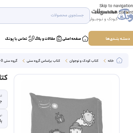
Skip to navigation
محصولات
Skip to main content
کـودک و نـوجــوان
دستــه بنـــدی‌ها
صفحه اصلی
مقالات و بلاگ
تماس با پونک
خانه
کتاب کودک و نوجوان
کتاب براساس گروه سنی
گروه سنی 0-2
کتا
ان
جی
نو
پا