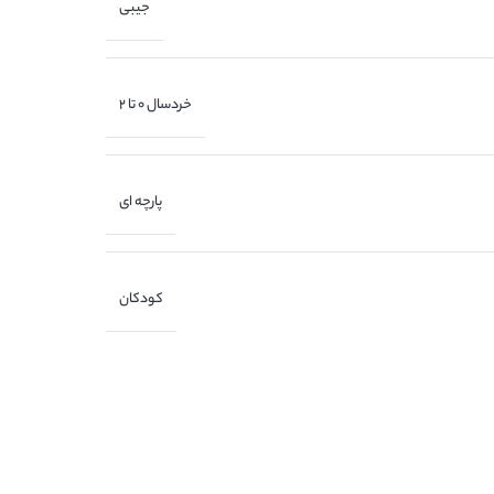
جیبی
خردسال 0 تا 2
پارچه ای
کودکان