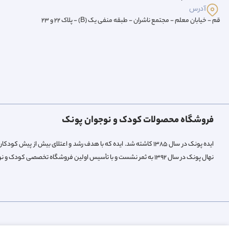
آدرس
قم - خیابان معلم - مجتمع ناشران - طبقه منفی یک (B) - پلاک 22 و 23
فروشگاه محصولات کودک و نوجوان پونک
ایده پونک در سال ۱۳۸۵ کاشته شد. ایده که با هدف رشد و اعتلای بیش 
نهال پونک در سال ۱۳۹۲ به ثمر نشست و با تأسیس اولین فروشگاه تخصصی کودک و نوجوان میوه داد.