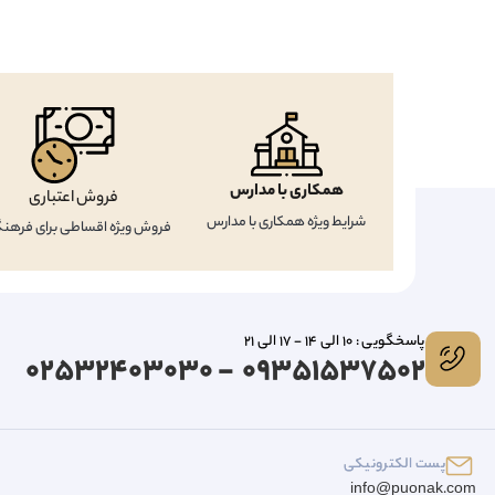
همکاری با مدارس
فروش اعتباری
شرایط ویژه همکاری با مدارس
فروش ویژه اقساطی برای فرهنگ
پاسخگویی : 10 الی 14 - 17 الی 21
09351537502 - 02532403030
پست الکترونیکی
info@puonak.com