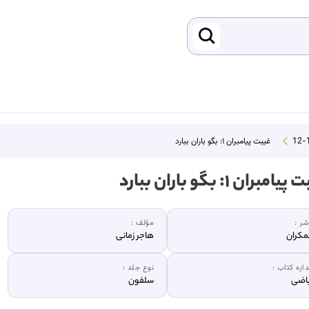
غیبت پیامبران ۱: بگو باران ببارد
یامبران ۱: بگو باران ببارد
شر :
مؤلف :
کران
هاجر زمانی
دازه کتاب :
نوع جلد :
اضی
سلفون