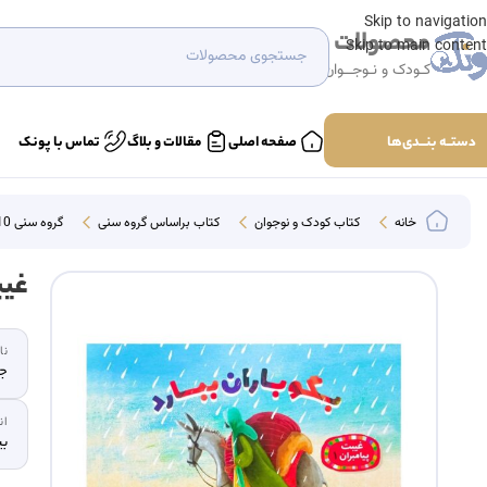
Skip to navigation
محصولات
Skip to main content
کـودک و نـوجــوان
دستــه بنـــدی‌ها
صفحه اصلی
مقالات و بلاگ
تماس با پونک
خانه
کتاب کودک و نوجوان
کتاب براساس گروه سنی
گروه سنی 10-12
غیبت پ
نا
جم
ان
بی