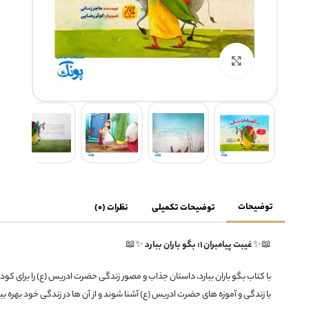
بزرگنمایی تصویر
توضیحات
توضیحات تکمیلی
نظرات (0)
📖✨
غیبت پیامبران 1: بگو باران ببارد
✨📖
با کتاب بگو باران ببارد، داستان جذاب و مصور زندگی حضرت ادریس (ع) را برای کودک
با زندگی و آموزه های حضرت ادریس (ع) آشنا شوند و از آن ها در زندگی خود بهره ببر