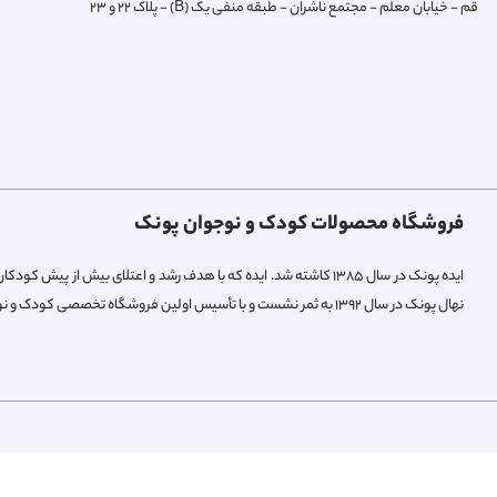
قم - خیابان معلم - مجتمع ناشران - طبقه منفی یک (B) - پلاک 22 و 23
فروشگاه محصولات کودک و نوجوان پونک
ایده پونک در سال ۱۳۸۵ کاشته شد. ایده که با هدف رشد و اعتلای بیش 
نهال پونک در سال ۱۳۹۲ به ثمر نشست و با تأسیس اولین فروشگاه تخصصی کودک و نوجوان میوه داد.