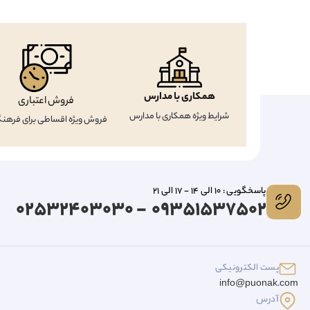
همکاری با مدارس
فروش اعتباری
شرایط ویژه همکاری با مدارس
فروش ویژه اقساطی برای فرهنگ
پاسخگویی : 10 الی 14 - 17 الی 21
09351537502 - 02532403030
پست الکترونیکی
info@puonak.com
آدرس