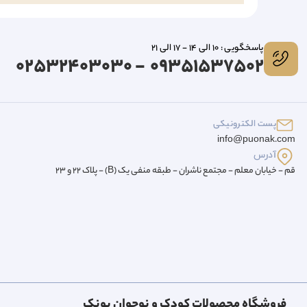
پاسخگویی : 10 الی 14 - 17 الی 21
09351537502 - 02532403030
پست الکترونیکی
info@puonak.com
آدرس
قم - خیابان معلم - مجتمع ناشران - طبقه منفی یک (B) - پلاک 22 و 23
فروشگاه محصولات کودک و نوجوان پونک