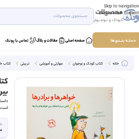
Skip to navigation
محصولات
Skip to main content
کـودک و نـوجــوان
دستــه بنـــدی‌ها
صفحه اصلی
مقالات و بلاگ
تماس با پونک
خانه
کتاب کودک و نوجوان
مهارتی و آموزشی
تربیتی
کتاب خوا
کتا
بین
داستا
است.
نا
صا